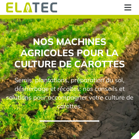
NOS MACHINES
AGRICOLES POUR LA
CULTURE DE CAROTTES
Semis, plantations, préparation du sol,
désherbage et récoltes: nos conseils et
solutions pour accompagner votre culture de
carottes.